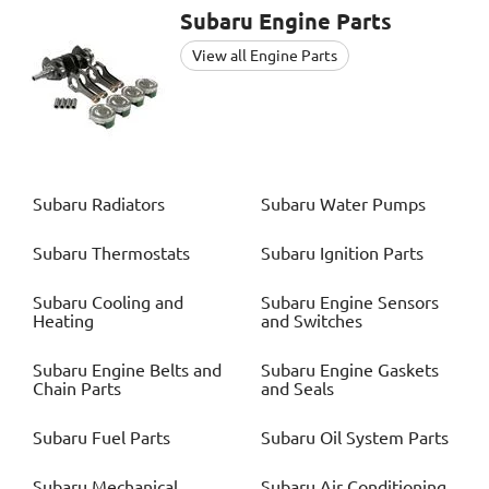
Subaru
Engine Parts
View all Engine Parts
Subaru
Radiators
Subaru
Water Pumps
Subaru
Thermostats
Subaru
Ignition Parts
Subaru
Cooling and
Subaru
Engine Sensors
Heating
and Switches
Subaru
Engine Belts and
Subaru
Engine Gaskets
Chain Parts
and Seals
Subaru
Fuel Parts
Subaru
Oil System Parts
Subaru
Mechanical
Subaru
Air Conditioning