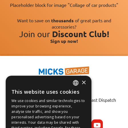
Placeholder block for image "Collage of car products"
Want to save on
thousands
of great parts and
accessories?
Join our
Discount Club!
Sign up now!
×
This website uses cookies
Fast Tracked Delivery*
ENGLISH
30 Day No-Hassle Returns*
Fast Dispatch
We use cookies and similar technologies to
FRANÇAIS
improve your browsing experience,
analyse site traffic, and show you
Follow us on:
DEUTSCH
personalised advertising based on your
interests. Your data may be shared with
ESPAÑOL
third parties, including Google, for these