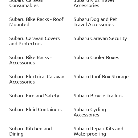
Subaru
Caravan
Subaru
Kids Travel
Consumables
Accessories
Subaru
Bike Racks - Roof
Subaru
Dog and Pet
Mounted
Travel Accessories
Subaru
Caravan Covers
Subaru
Caravan Security
and Protectors
Subaru
Bike Racks -
Subaru
Cooler Boxes
Accessories
Subaru
Electrical Caravan
Subaru
Roof Box Storage
Accessories
Subaru
Fire and Safety
Subaru
Bicycle Trailers
Subaru
Fluid Containers
Subaru
Cycling
Accessories
Subaru
Kitchen and
Subaru
Repair Kits and
Dining
Waterproofing