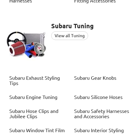
Harnesses
Fitting Accessories
Subaru
Tuning
View all Tuning
Subaru
Exhaust Styling
Subaru
Gear Knobs
Tips
Subaru
Engine Tuning
Subaru
Silicone Hoses
Subaru
Hose Clips and
Subaru
Safety Harnesses
Jubilee Clips
and Accessories
Subaru
Window Tint Film
Subaru
Interior Styling