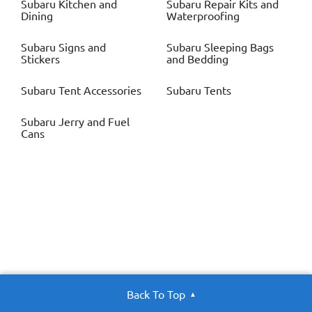
Subaru
Kitchen and
Subaru
Repair Kits and
Dining
Waterproofing
Subaru
Signs and
Subaru
Sleeping Bags
Stickers
and Bedding
Subaru
Tent Accessories
Subaru
Tents
Subaru
Jerry and Fuel
Cans
Back To Top