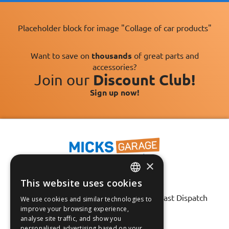
Placeholder block for image "Collage of car products"
Want to save on
thousands
of great parts and
accessories?
Join our
Discount Club!
Sign up now!
×
This website uses cookies
Fast Tracked Delivery*
ENGLISH
30 Day No-Hassle Returns*
Fast Dispatch
We use cookies and similar technologies to
FRANÇAIS
improve your browsing experience,
analyse site traffic, and show you
Follow us on:
DEUTSCH
personalised advertising based on your