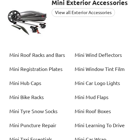
Mini
Exterior Accessories
View all Exterior Accessories
Mini
Roof Racks and Bars
Mini
Wind Deflectors
Mini
Registration Plates
Mini
Window Tint Film
Mini
Hub Caps
Mini
Car Logo Lights
Mini
Bike Racks
Mini
Mud Flaps
Mini
Tyre Snow Socks
Mini
Roof Boxes
Mini
Puncture Repair
Mini
Learning To Drive
Mini
Taxi Essentials
Mini
Car Wrap