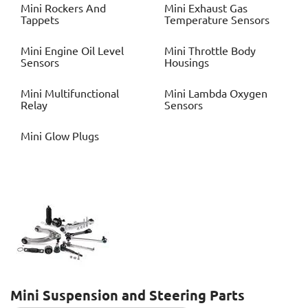
Mini
Rockers And
Mini
Exhaust Gas
Tappets
Temperature Sensors
Mini
Engine Oil Level
Mini
Throttle Body
Sensors
Housings
Mini
Multifunctional
Mini
Lambda Oxygen
Relay
Sensors
Mini
Glow Plugs
Mini
Suspension and Steering Parts